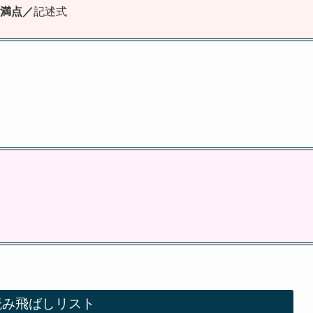
点満点／
記述式
読み飛ばしリスト