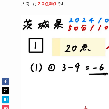
大問１は
２０点満点
です。