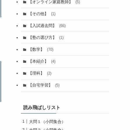
【オンライン家庭教師】
(5)
【その他】
(1)
【入試過去問】
(66)
【塾の選び方】
(1)
【数学】
(70)
【本紹介】
(4)
【理科】
(2)
【自宅学習】
(5)
読み飛ばしリスト
大問１（小問集合）
大問２（小問集合）