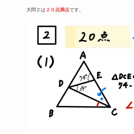
大問２は
２０点満点
です。