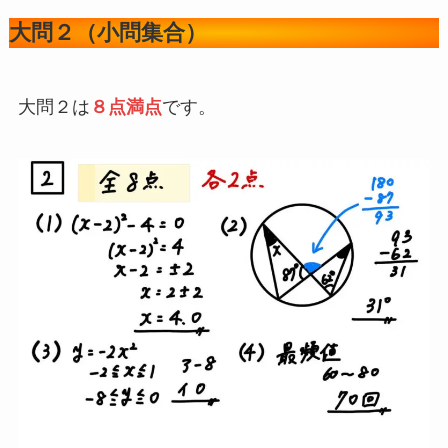
大問２（小問集合）
大問２は
８点満点
です。