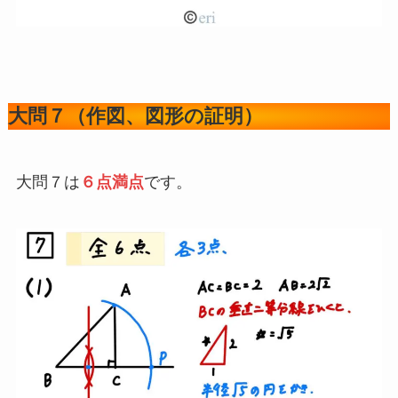
大問７（作図、図形の証明）
大問７は
６点満点
です。