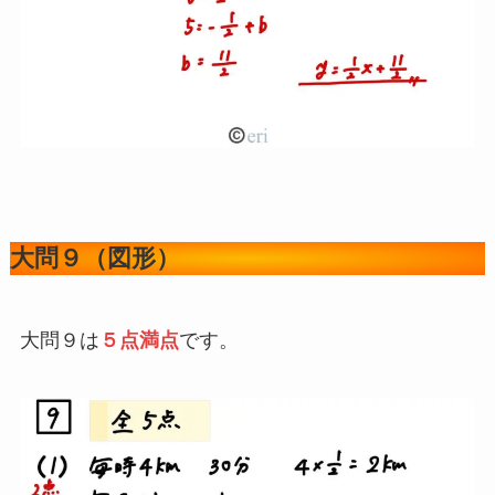
大問９（図形）
大問９は
５点満点
です。