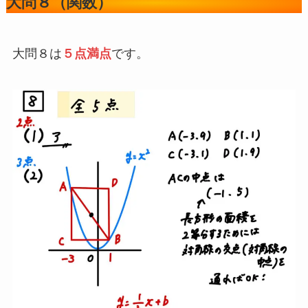
大問８（関数）
大問８は
５点満点
です。