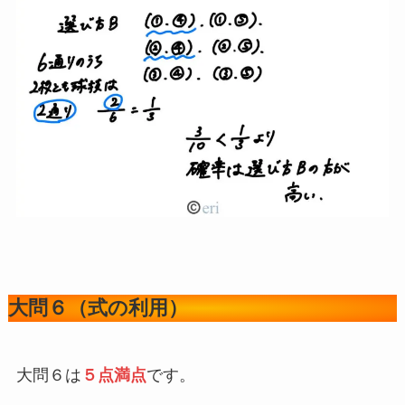
大問６（式の利用）
大問６は
５点満点
です。