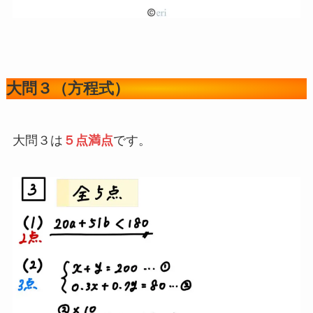
大問３（方程式）
大問３は
５点満点
です。