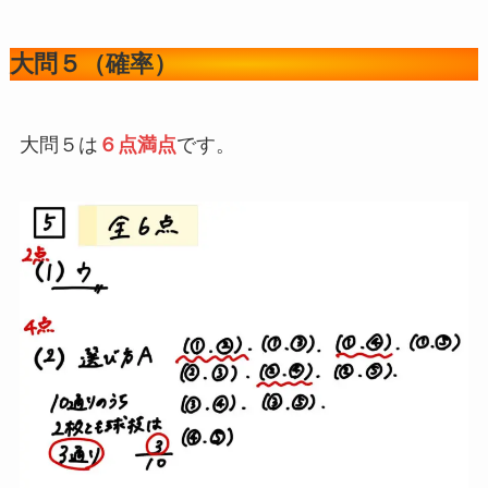
大問５（確率）
大問５は
６点満点
です。