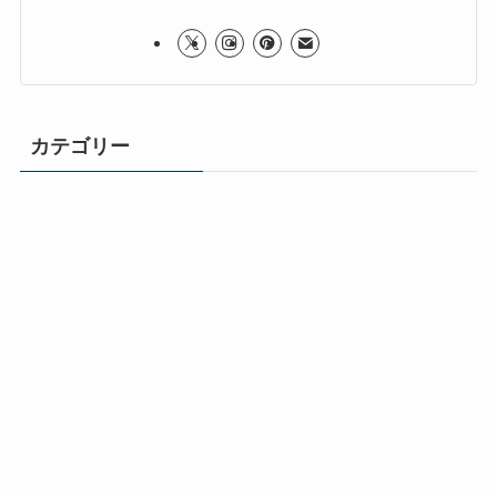
カテゴリー
【オンライン家庭教師】
(5)
メニュー
ホーム
twitter
目次
トップへ
【その他】
(1)
【入試過去問】
(66)
【塾の選び方】
(1)
【数学】
(70)
【本紹介】
(4)