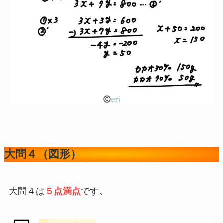
大問４（図形）
大問４は
５点満点
です。