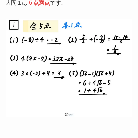
大問１は
５点満点
です。