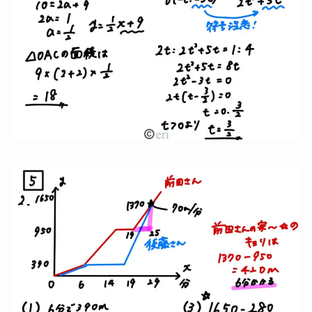
大問５（関数）
大問５は
２５点満点
です。