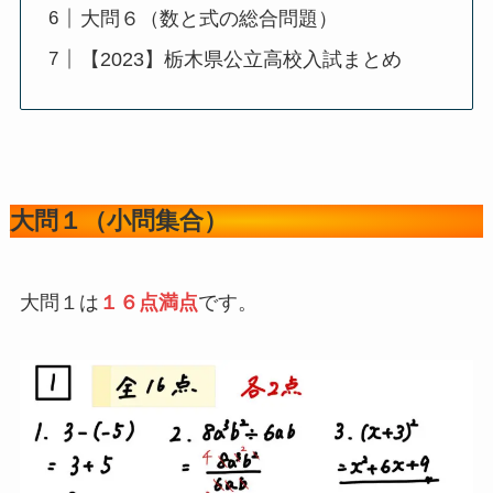
読み飛ばしリスト
大問１（小問集合）
大問２（方程式）
大問３（図形）