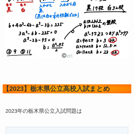
大問６（数と式の総合問題）
大問６は
１３点満点
です。