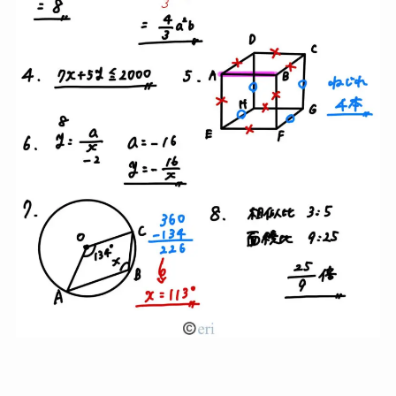
大問４（データの活用）
大問５（関数）
大問６（数と式の総合問題）
【2023】栃木県公立高校入試まとめ
大問１（小問集合）
大問１は
１６点満点
です。