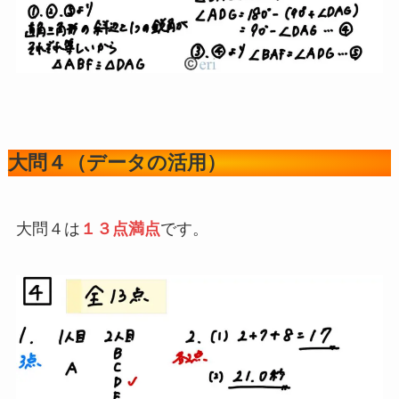
大問３は
１８点満点
です。