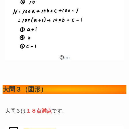
大問２（方程式）
大問２は
１５点満点
です。