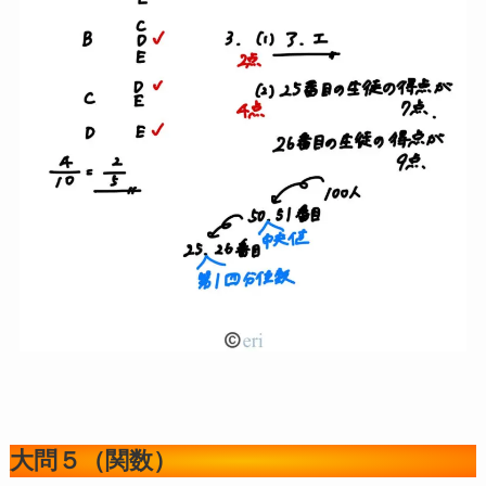
大問４（データの活用）
大問４は
１３点満点
です。