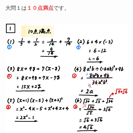
大問１は
１０点満点
です。