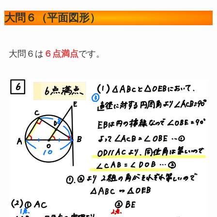
大問６（平面図形）
大問６は
６点満点
です。