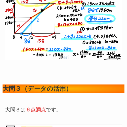
大問３（データの活用）
大問３は
６点満点
です。