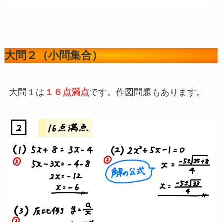
大問２（小問集合）
大問１は
１６点満点
です。作図問題もあります。