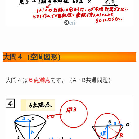
大問４（空間図形）
大問４は
６点満点
です。（A・B共通問題）