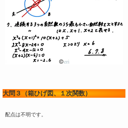
大問３（箱ひげ図、１次関数）
配点は不明です。