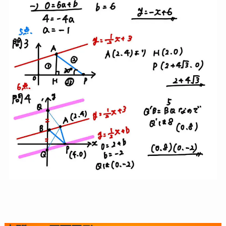
大問３（関数・図形）
大問３は
１８点満点
です。