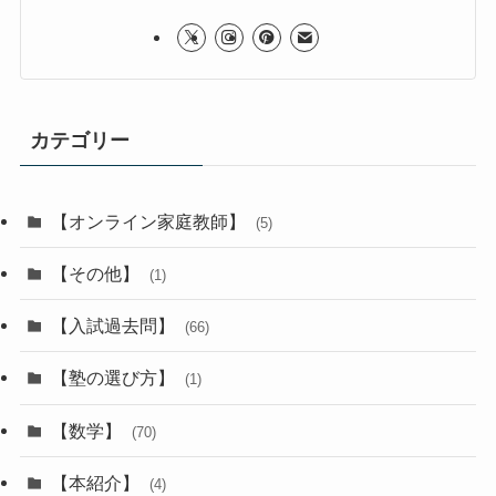
学習アドバイザー エリ
オンライン家庭教師（中学数学・理科メイン）
講師歴15年、累計1,200名以上の生徒を指導。
比較サイトには書けない業界のリアルを、現場の人間
として本音でお伝えします。
塾・家庭教師選び、お子さんとの関わり方など、保護
者の方の「迷い」に寄り添います。