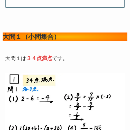
読み飛ばしリスト
大問１（小問集合）
大問２（小問集合）
大問３（関数・図形）