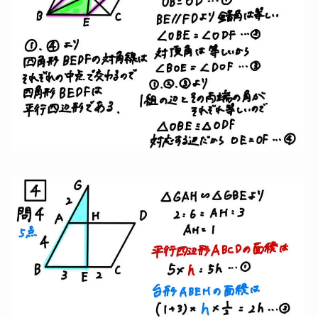
大問４（平面図形）
大問４は
１９点満点
です。