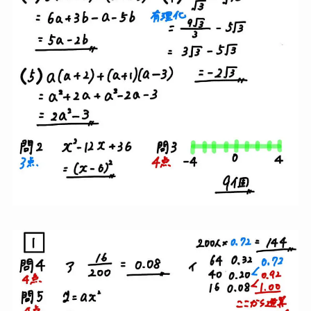
大問４（平面図形）
【2023】和歌山県公立高校入試まとめ
大問１（小問集合）
大問１は
３４点満点
です。