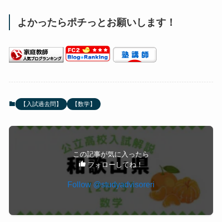
大問１：小問集合（３４点）
大問２：小問集合（２９点）
大問３：関数と図形（１８点）
大問４：平面図形（１９点）
このような構成で、
試験時間は５０分、１００点
満点
です。
他の過去問も解いて、どんどん力をつけましょ
う！
他の都道府県の過去問解説をみてみる（
一覧へジ