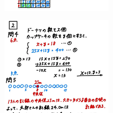
大問２は
２９点満点
です。